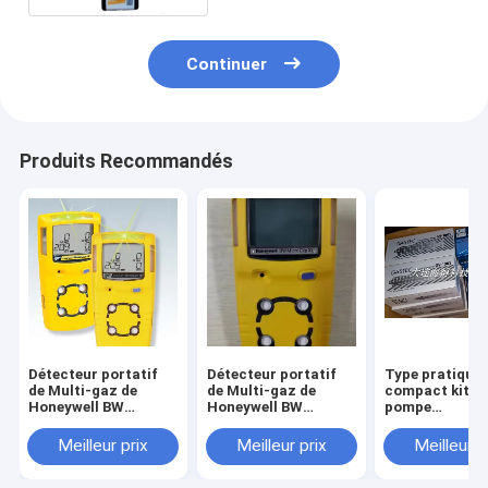
Continuer
Produits Recommandés
Détecteur portatif
Détecteur portatif
Type pratique 
de Multi-gaz de
de Multi-gaz de
compact kit d
Honeywell BW
Honeywell BW
pompe
GasAlert MicroClip
GasAlert MicroClip
d'échantillonn
XT (O2/CO/H2S/LEL)
XT (O2/CO/H2S/LEL)
gaz GV-100S de
Meilleur prix
Meilleur prix
Meilleur p
- 4 gaz, MCXL-
- gaz combustibles,
GASTEC détecteur
XWHM-Y-CN
MCXL-XW00-Y-CN
de gaz Japon