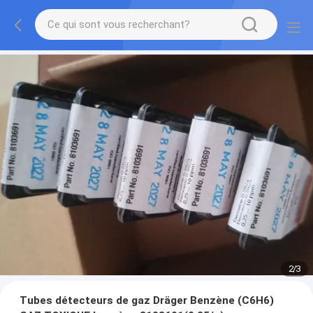
2
/
3
Tubes détecteurs de gaz Dräger Benzène (C6H6)