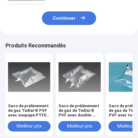
gaz en film Dupont
Continuer
Produits Recommandés
Sacs de prélèvement
Sacs de prélèvement
Sacs de prélè
de gaz Tedlar® PVF
de gaz de Tedlar®
de gaz de Ted
avec soupape PTFE
PVF avec double-
PVF avec tout 
droite
PTFE tout
de PTFE/outre
allumée/arrêtée
droit/outre de
l'airbag de la v
Meilleur prix
Meilleur prix
Meilleur p
TDL31C_5L (sac de
l'airbag de la valve
TDL31_10L (s
prélèvement d'air)
TDLC32_50L (sac
d'échantillon d