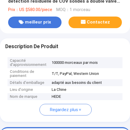
détection résiduelle de COV solides à double valve
PTFE TDL32C_2000L Sac de gaz en film Dupont
Prix：US $580.00/piece
MOQ：1 morceau
meilleur prix
Contactez
Description De Produit
Capacité
100000 morceaux par mois
d'approvisionnement
Conditions de
T/T, PayPal, Western Union
paiement
Détails d'emballage
adapté aux besoins du client
Lieu d'origine
La Chine
Nom de marque
HEDE
Regardez plus