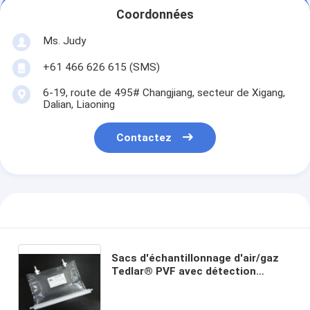
Coordonnées
Ms. Judy
+61 466 626 615 (SMS)
6-19, route de 495# Changjiang, secteur de Xigang,
Dalian, Liaoning
Contactez
Sacs d'échantillonnage d'air/gaz
Tedlar® PVF avec détection
résiduelle de COV solides à double
valve PTFE TDL32C_2000L Sac de