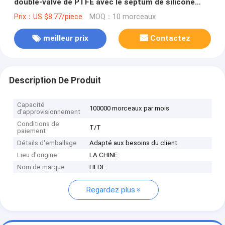
double-valve de PTFE avec le septum de silicone
pour la seringue prélevant le sac d'échantillon d'air
Prix：US $8.77/piece
MOQ：10 morceaux
de DEV72_1L
meilleur prix
Contactez
Description De Produit
Capacité
100000 morceaux par mois
d'approvisionnement
Conditions de
T/T
paiement
Détails d'emballage
Adapté aux besoins du client
Lieu d'origine
LA CHINE
Nom de marque
HEDE
Regardez plus