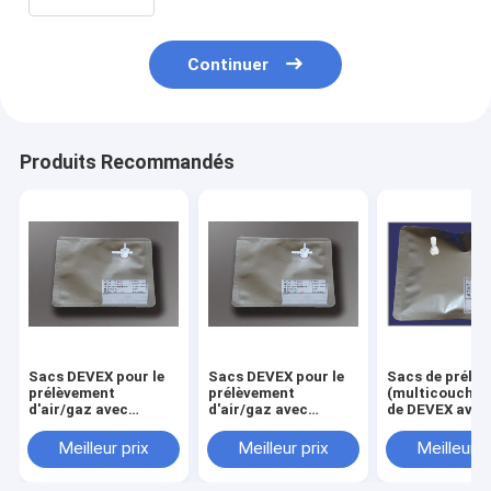
d'échantillon d'air de DEV72_1L
Continuer
Produits Recommandés
Sacs DEVEX pour le
Sacs DEVEX pour le
Sacs de prélè
prélèvement
prélèvement
(multicouche)
d'air/gaz avec
d'air/gaz avec
de DEVEX avec 
bouchon d'ouverture
bouchon d'ouverture
côté-ouvertur
latérale et vanne de
latérale et vanne de
valve+PTFE
Meilleur prix
Meilleur prix
Meilleur p
séparation pour le
séparation pour le
"Marche/Arrêt
prélèvement de
prélèvement de
adaptant le sa