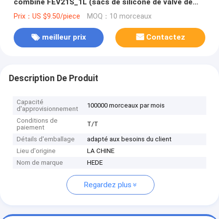
combiné FEV21S_1L (sacs de silicone de valve de
couvercle à visser de polypropylène de pp
Prix：US $9.50/piece
MOQ：10 morceaux
d'échantillon d'air)
meilleur prix
Contactez
Description De Produit
Capacité
100000 morceaux par mois
d'approvisionnement
Conditions de
T/T
paiement
Détails d'emballage
adapté aux besoins du client
Lieu d'origine
LA CHINE
Nom de marque
HEDE
Regardez plus