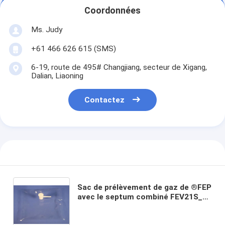
Coordonnées
Ms. Judy
+61 466 626 615 (SMS)
6-19, route de 495# Changjiang, secteur de Xigang,
Dalian, Liaoning
Contactez
Sac de prélèvement de gaz de ®FEP
avec le septum combiné FEV21S_1L
(sacs de silicone de valve de
couvercle à visser de polypropylène