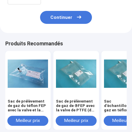
de pp d'échantillon d'air)
Continuer
Produits Recommandés
Sac de prélèvement
Sac de prélèvement
Sac
de gaz du téflon FEP
de gaz de ®FEP avec
d'échantillonn
avec la valve et la
la valve de PTFE (du
gaz en téflon 
seringue FEP31_1L
côté du sac) avec la
avec valve en
de échantillonnage
seringue
(sur le côté du
Meilleur prix
Meilleur prix
Meilleur p
(sacs de PTFE de
FEVC31_10L de
avec orifice de
port de septum
échantillonnage de
septum pour