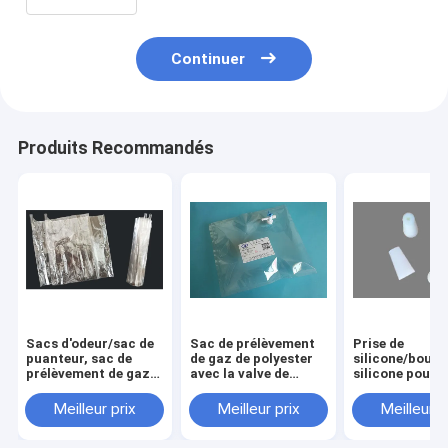
septum de silicone d'odeur/sac de
puanteur)
Continuer
Produits Recommandés
Sacs d'odeur/sac de
Sac de prélèvement
Prise de
puanteur, sac de
de gaz de polyester
silicone/bouc
prélèvement de gaz
avec la valve de
silicone pour l
de polyester avec le
côté-ouverture de
sacs d'odeur/s
tube de verre
robinet de PC avec le
puanteur avec 
Meilleur prix
Meilleur prix
Meilleur p
POLOD_3L
septum POL21_10L
tube de verre
(sacs de silicone
POLOD_3L