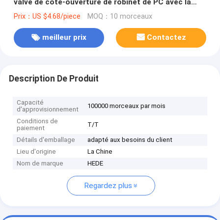
valve de côté-ouverture de robinet de PC avec la
protection POL21_8L (sacs de septum de silicone
Prix：US $4.68/piece
MOQ：10 morceaux
d'odeur/sac de puanteur)
meilleur prix
Contactez
Description De Produit
Capacité
100000 morceaux par mois
d'approvisionnement
Conditions de
T/T
paiement
Détails d'emballage
adapté aux besoins du client
Lieu d'origine
La Chine
Nom de marque
HEDE
Regardez plus