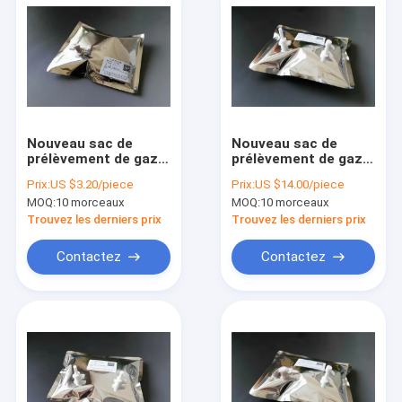
Nouveau sac de
Nouveau sac de
prélèvement de gaz
prélèvement de gaz
en feuille de papier
DEVEX à feuille
Prix:
US $3.20/piece
Prix:
US $14.00/piece
Devex multicouche
multicouche avec
MOQ:
10 morceaux
MOQ:
10 morceaux
avec vanne PC
vanne en PTFE +
(septum en silicone
septum en silicone
Trouvez les derniers prix
Trouvez les derniers prix
pour l'échantillon de
équipé en PTFE et
seringue)
seringue NDV3-5_20L
Contactez
Contactez
NDV21_0.5L
Aperçu
Produits
A propos de nous