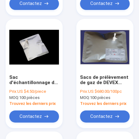
seringue DEV11_1L
seringues DEV21_5L
Contactez
Contactez
Sac
Sacs de prélèvement
d'échantillonnage de
de gaz de DEVEX
gaz multicouche
avec la valve droite
Prix:
US $4.50/piece
Prix:
US $680.00/100pc
DEVEX avec valve
de PTFE avec le
MOQ:
100 pièces
MOQ:
100 pièces
combinée à bouchon
septum de silicone
à vis en
pour la seringue
Trouvez les derniers prix
Trouvez les derniers prix
polypropylène PP et
prélevant le sac
septum en silicone
d'échantillon d'air de
Contactez
Contactez
remplaçable 3L
DEV31_0.5L