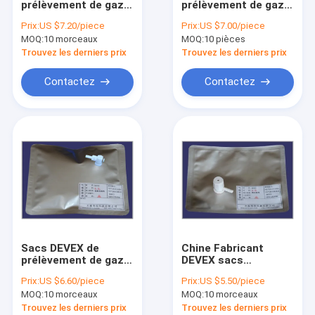
prélèvement de gaz
prélèvement de gaz
Sacs de prélèvement (multicouche) de gaz de papier alumin
en feuille de papier
en feuille de papier
Prix:
US $7.20/piece
Prix:
US $7.00/piece
Devex multicouches
Devex multicouches
MOQ:
Sacs de prélèvement de gaz d'EVOH
10 morceaux
MOQ:
10 pièces
avec soupape PTFE à
avec soupape en
ouverture latérale
PTFE à ouverture
Trouvez les derniers prix
Trouvez les derniers prix
(NDV41_2L) sacs de
latérale (& septum
Sacs de prélèvement de gaz de polyester (sac d'odeur)
prélèvement d'air
fitting) (NDV41_1L)
Contactez
Contactez
Sacs de prélèvement de gaz de Fluode
Valves et garnitures pour des sacs de prélèvement de gaz
Sacs DEVEX de
Chine Fabricant
prélèvement de gaz
DEVEX sacs
avec soupape
d'échantillonnage
Prix:
US $6.60/piece
Prix:
US $5.50/piece
d'allumage/d'arrêt
d'air/gaz avec ABS
MOQ:
10 morceaux
MOQ:
10 morceaux
PTFE DEV41_0.3L
(type L) vanne
d'allumage/arrêt de
Trouvez les derniers prix
Trouvez les derniers prix