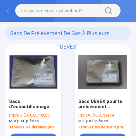
Sacs De Prélèvement De Gaz À Plusieurs
Couches (nouveaux DEVEX / DEVEX)
(41)
Sacs
Sacs DEVEX pour le
d'échantillonnage
prélèvement
air/gaz DEVEX avec
d'air/gaz avec
Prix:
US $350.00/100pc
Prix:
US $5.50/piece
valve droite à robinet
bouchon d'ouverture
MOQ:
100 pièces
MOQ:
100 pièces
et septum en
latérale et vanne de
silicone pour
séparation pour le
Trouvez les derniers prix
Trouvez les derniers prix
échantillonnage par
prélèvement de