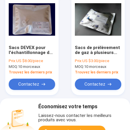
Sacs DEVEX pour
Sacs de prélèvement
l'échantillonnage de
de gaz à plusieurs
l'air et du gaz avec
couches Devex avec
Prix:
US $8.00/piece
Prix:
US $3.00/piece
ABS (type L) vanne
bouchon d'ouverture
MOQ:
10 morceaux
MOQ:
10 morceaux
d'allumage/d'arrêt
latérale et port de
soupape septum, sac
Trouvez les derniers prix
Trouvez les derniers prix
de prélèvement d'air
de 1/4" 6,35 mm
Contactez
Contactez
Économisez votre temps
Laissez-nous contacter les meilleurs
produits avec vous.