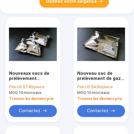
Donnez votre exigence
Nouveaux sacs de
Nouveau sac de
prélèvement
prélèvement de gaz
multicouche
en feuille de papier
Prix:
US $7.80/piece
Prix:
US $4.00/piece
d'air/gaz d'aluminium
Devex multicouche
MOQ:
10 morceaux
MOQ:
10 morceaux
de DEVEX avec la
avec ABS (type L)
valve de PTFE
Ventilateur
Trouvez les derniers prix
Trouvez les derniers prix
(septum) avec le
d'allumage/arrêt
diamètre extérieur
NDV61_2L
Contactez
Contactez
6mm NDV31_5L