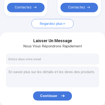
combinaison avec
connecteur latéral
Contactez
Contactez
DEV61_5L
Regardez plus
Laisser Un Message
Nous Vous Répondrons Rapidement
Continuer