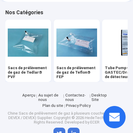
Nos Catégories
Sacs de prélèvement
Sacs de prélèvement
Tube Pump-
de gaz de Tedlar®
de gaz de Teflon®
GASTEC/Drage
PVF
FEP
de détecteur d
Aperçu
Au sujet de
Contactez-
Desktop
nous
nous
Site
Plan du site
Privacy Policy
Chine Sacs de prélèvement de gaz à plusieurs couches (nouveaux
DEVEX / DEVEX) Supplier.
Copyright © 2026 HedeTech Co.,Ltd.. All
Rights Reserved. Developed by
ECER