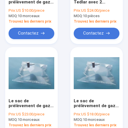
prélèvement de gaz
Tedlar avec 2
Sacs de prélèvement (multicouche) de gaz de papier alumin
de Dupont Tedlar®
soupapes en
Prix:
US $10.00/piece
Prix:
US $24.00/piece
PVF avec la valve de
polypropylène et
MOQ:
Sacs de prélèvement de gaz d'EVOH
10 morceaux
MOQ:
10 pièces
pp avec la valve du
septum
septum pp de
Trouvez les derniers prix
Trouvez les derniers prix
silicone comporte
Sacs de prélèvement de gaz de polyester (sac d'odeur)
3/16" OD (4.76mm)
Contactez
Contactez
TDL71_1L
Sacs de prélèvement de gaz de Fluode
Valves et garnitures pour des sacs de prélèvement de gaz
Le sac de
Le sac de
prélèvement de gaz
prélèvement de gaz
de Dupont Tedlar®
de Dupont Tedlar®
Prix:
US $23.00/piece
Prix:
US $18.00/piece
PVF avec la valve de
PVF avec la valve du
MOQ:
10 morceaux
MOQ:
10 morceaux
pp comporte 3/16"
septum pp de
OD (4.76mm/7mm)
silicone de valve de
Trouvez les derniers prix
Trouvez les derniers prix