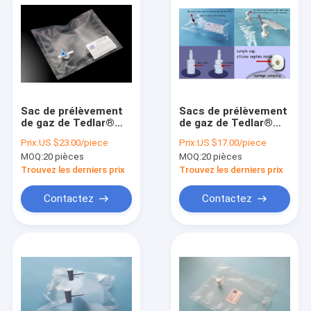
Sac de prélèvement
Sacs de prélèvement
de gaz de Tedlar®
de gaz de Tedlar®
PVF avec la valve de
PVF avec tout droit
Prix:
US $23.00/piece
Prix:
US $17.00/piece
côté-ouverture de
de PTFE/ airbag de la
MOQ:
20 pièces
MOQ:
20 pièces
robinet avec le port
double-valve
1/4" 6.35m
TDL32C_2L (sac
Trouvez les derniers prix
Trouvez les derniers prix
TDL21_10L de
d'échantillon d'air)
septum de silicone
Dupont Tedlar
Contactez
Contactez
Aperçu
Produits
A propos de nous