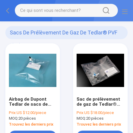
Sacs De Prélèvement De Gaz De Tedlar® PVF
(72)
Airbag de Dupont
Sac de prélèvement
Tedlar de sacs de
de gaz de Tedlar®
prélèvement de gaz
PVF avec la valve de
Prix:
US $12.00/piece
Prix:
US $18.00/piece
de Tedlar® PVF avec
côté-ouverture de
MOQ:
20 pièces
MOQ:
20 pièces
tout droit de
robinet avec le port
PTFE/outre de la
1/4" 6.35m de
Trouvez les derniers prix
Trouvez les derniers prix
valve TDL31_1L (sac
septum de silicone