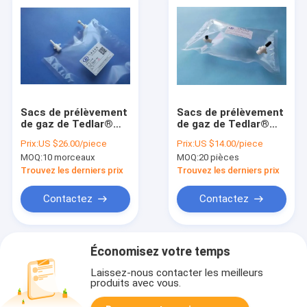
Sacs de prélèvement
Sacs de prélèvement
de gaz de Tedlar®
de gaz de Tedlar®
PVF avec PTFE
PVF avec le sac de
Prix:
US $26.00/piece
Prix:
US $14.00/piece
valve+PTFE
gaz de double-valve
MOQ:
10 morceaux
MOQ:
20 pièces
"Marche/Arrêt"
de PTFE et de film du
adaptant le sac
port TDL32_0.5L (sac
Trouvez les derniers prix
Trouvez les derniers prix
d'échantillon d'air de
d'échantillon d'air)
TDL3-5C_8L Dupont
Dupont de septum
Contactez
Contactez
Tedlar
Économisez votre temps
Laissez-nous contacter les meilleurs
produits avec vous.