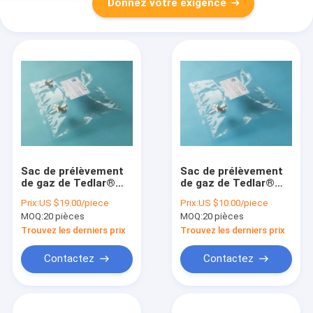
Donnez votre exigence
Sac de prélèvement
Sac de prélèvement
de gaz de Tedlar®
de gaz de Tedlar®
PVF avec la double-
PVF avec la valve de
Prix:
US $19.00/piece
Prix:
US $10.00/piece
valve de côté-
côté-ouverture de
MOQ:
20 pièces
MOQ:
20 pièces
ouverture de robinet
robinet avec le port
avec le port 1/4"
1/4" 6.35m de
Trouvez les derniers prix
Trouvez les derniers prix
6.35m TDL22_5L de
septum de silicone
septum de silicone
Échantillon de
Contactez
Contactez
TDL21_1L