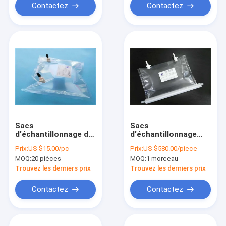
d'échantillon d'air)
TDL21_5L
Contactez
Contactez
Sacs
Sacs
d'échantillonnage de
d'échantillonnage
gaz Tedlar® PVF
d'air/gaz Tedlar®
Prix:
US $15.00/pc
Prix:
US $580.00/piece
avec 2 valves PTFE
PVF avec détection
MOQ:
20 pièces
MOQ:
1 morceau
(port septum)
résiduelle de COV
TDL32_1L (sac
solides à double
Trouvez les derniers prix
Trouvez les derniers prix
d'échantillonnage
valve PTFE
d'air) Sac
TDL32C_2000L Sac
Contactez
Contactez
d'échantillonnage de
de gaz en film
gaz Dupont Marque :
Dupont
HedeTech