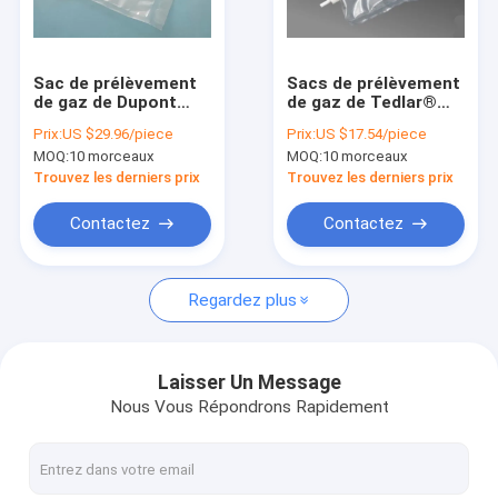
Visite d'usine
Contrôle de la qualité
Sac de prélèvement
Sacs de prélèvement
de gaz de Dupont
de gaz de Tedlar®
Contact
Tedlar® PVF avec les
PVF avec la double-
Prix:
US $29.96/piece
Prix:
US $17.54/piece
configurations OD
PTFE valve
MOQ:
10 morceaux
MOQ:
10 morceaux
(4.76mm/7mm) de
"Marche/Arrêt"
Demande de soumission
valve du septum pp
TDL32C_4L Dupont
Trouvez les derniers prix
Trouvez les derniers prix
de silicone de valve
Tedlar (sac
de pp TDL71_30L
d'échantillon d'air)
Contactez
Contactez
Sacs de prélèvement de gaz de Tedlar® PVF
Regardez plus
Sacs de prélèvement de gaz de Teflon® FEP
Tube Pump-GASTEC/Drager/Kitagawa de détecteur de gaz
Laisser Un Message
Nous Vous Répondrons Rapidement
Sacs de prélèvement de gaz à plusieurs couches (nouveaux
Sacs de prélèvement de gaz de Kynar PVDF