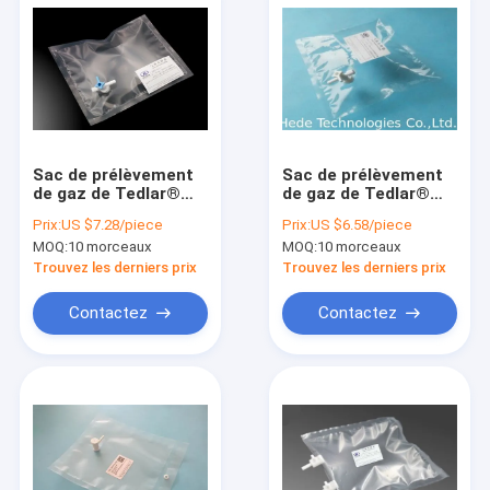
Sac de prélèvement
Sac de prélèvement
de gaz de Tedlar®
de gaz de Tedlar®
PVF avec la valve de
PVF avec la valve de
Prix:
US $7.28/piece
Prix:
US $6.58/piece
côté-ouverture de
côté-ouverture de
MOQ:
10 morceaux
MOQ:
10 morceaux
robinet de PC avec le
robinet de PC avec le
port 1/4" 6.35m
port 1/4" 6.35m
Trouvez les derniers prix
Trouvez les derniers prix
TDL21_0.5L de
TDL21_0.3L de
septum de silicone
septum de silicone
Contactez
Contactez
Aperçu
Produits
A propos de nous