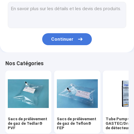
Sacs de prélèvement (multicouche) de gaz de papier alumin
Sacs de prélèvement de gaz d'EVOH
Sacs de prélèvement de gaz de polyester (sac d'odeur)
Continuer
Sacs de prélèvement de gaz de Fluode
Valves et garnitures pour des sacs de prélèvement de gaz
Nos Catégories
Sacs de prélèvement
Sacs de prélèvement
Tube Pump-
de gaz de Tedlar®
de gaz de Teflon®
GASTEC/Drage
PVF
FEP
de détecteur d