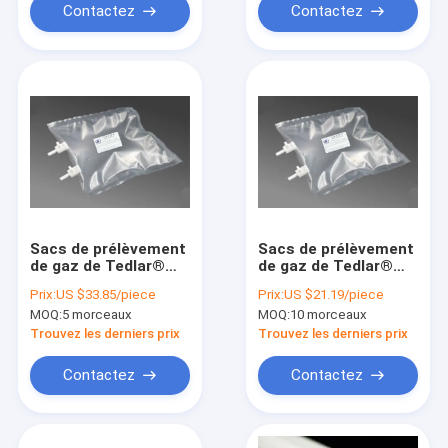
septum de silicone
d'air) Dupont Tedlar
Contactez
Contactez
Sacs de prélèvement
Sacs de prélèvement
de gaz de Tedlar®
de gaz de Tedlar®
PVF de grossiste de
PVF avec le sac
Prix:
US $33.85/piece
Prix:
US $21.19/piece
la Chine avec l'airbag
double-droit
MOQ:
5 morceaux
MOQ:
10 morceaux
de la double-valve
d'échantillon d'air de
TDL32C_25L (sac
la valve TDL32C_8L
Trouvez les derniers prix
Trouvez les derniers prix
d'échantillon d'air)
(sac d'échantillon
Dupont Tedlar de
d'air) Dupont Tedlar
Contactez
Contactez
PTFE
de PTFE