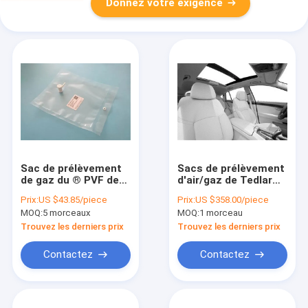
Donnez votre exigence
Sac de prélèvement
Sacs de prélèvement
de gaz du ® PVF de
d'air/gaz de Tedlar®
Dupont Tedlar de
PVF avec le résiduel
Prix:
US $43.85/piece
Prix:
US $358.00/piece
fabricant de la Chine
solide intérieur des
MOQ:
5 morceaux
MOQ:
1 morceau
avec les
véhicules à moteur
configurations de
de VOCs
Trouvez les derniers prix
Trouvez les derniers prix
septum de silicone
d'applications
de valve de pp
d'essai de COV de
Contactez
Contactez
(4.76mm/7mm)
quatre-valve de PTFE
TDL71_50L