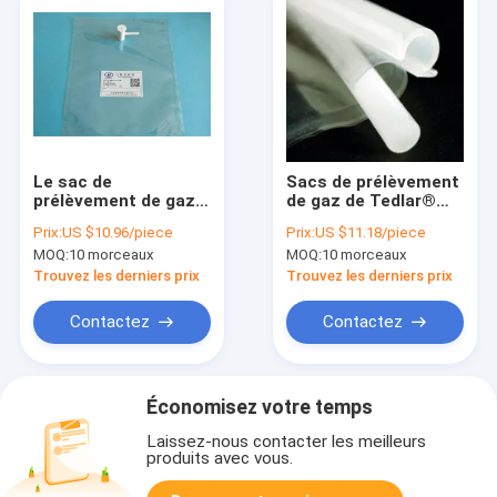
Le sac de
Sacs de prélèvement
prélèvement de gaz
de gaz de Tedlar®
de Dupont Tedlar®
PVF avec l'agrafe-n-
Prix:
US $10.96/piece
Prix:
US $11.18/piece
PVF avec la valve du
joint "Marche/Arrêt"
MOQ:
10 morceaux
MOQ:
10 morceaux
septum pp de
de la valve
silicone de valve de
TDL31C_1L de PTFE
Trouvez les derniers prix
Trouvez les derniers prix
pp comporte 3/16"
(3-side a scellé)
OD (4.76mm/7mm)
Airbag de Dupont
Contactez
Contactez
TDL71_3L
Tedlar
Économisez votre temps
Laissez-nous contacter les meilleurs
produits avec vous.