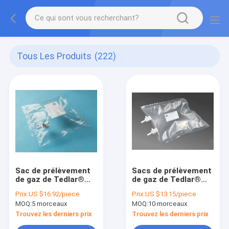
Tous Les Produits
(222)
Sac de prélèvement
Sacs de prélèvement
de gaz de Tedlar®
de gaz de Tedlar®
PVF avec la valve de
PVF avec tout droit
Prix:
US $16.92/piece
Prix:
US $13.15/piece
PC de côté-
de PTFE/outre de
MOQ:
5 morceaux
MOQ:
10 morceaux
ouverture de robinet
l'airbag de la double-
avec le port 1/4"
valve TDL32C_1L
Trouvez les derniers prix
Trouvez les derniers prix
6.35m TDL21_8L de
(sac d'échantillon