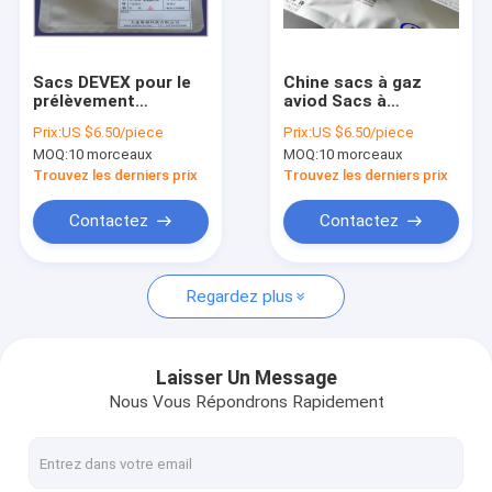
Visite d'usine
Contrôle de la qualité
Sacs DEVEX pour le
Chine sacs à gaz
prélèvement
aviod Sacs à
Contact
d'air/gaz avec
échantillons de gaz
Prix:
US $6.50/piece
Prix:
US $6.50/piece
bouchon d'ouverture
multicouches en
MOQ:
10 morceaux
MOQ:
10 morceaux
latérale et double
papier Al avec vanne
Demande de soumission
vanne à septum pour
d'ouverture latérale
Trouvez les derniers prix
Trouvez les derniers prix
le prélèvement de
en silicone DEV21_8L
seringues DEV22_5L
Contactez
Contactez
Sacs de prélèvement de gaz de Tedlar® PVF
Regardez plus
Sacs de prélèvement de gaz de Teflon® FEP
Tube Pump-GASTEC/Drager/Kitagawa de détecteur de gaz
Laisser Un Message
Nous Vous Répondrons Rapidement
Sacs de prélèvement de gaz à plusieurs couches (nouveaux
Sacs de prélèvement de gaz de Kynar PVDF