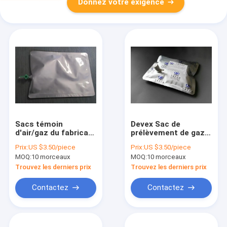
Donnez votre exigence
Sacs témoin
Devex Sac de
d'air/gaz du fabricant
prélèvement de gaz à
DEVEX de la Chine
base de film
Prix:
US $3.50/piece
Prix:
US $3.50/piece
avec le robinet et la
composite en feuille
MOQ:
10 morceaux
MOQ:
10 morceaux
valve de septum pour
multicouche avec
l'échantillonnage de
soupape ABS
Trouvez les derniers prix
Trouvez les derniers prix
la seringue
combinée avec
DEV11C_1L d'air
connecteur latéral 1L
Contactez
Contactez
exhalé
échantillon d'air