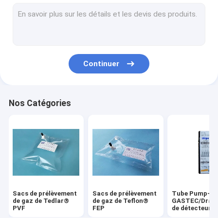
Sacs de prélèvement (multicouche) de gaz de papier alumin
Sacs de prélèvement de gaz d'EVOH
Sacs de prélèvement de gaz de polyester (sac d'odeur)
Continuer
Sacs de prélèvement de gaz de Fluode
Valves et garnitures pour des sacs de prélèvement de gaz
Nos Catégories
Sacs de prélèvement
Sacs de prélèvement
Tube Pump-
de gaz de Tedlar®
de gaz de Teflon®
GASTEC/Drage
PVF
FEP
de détecteur d