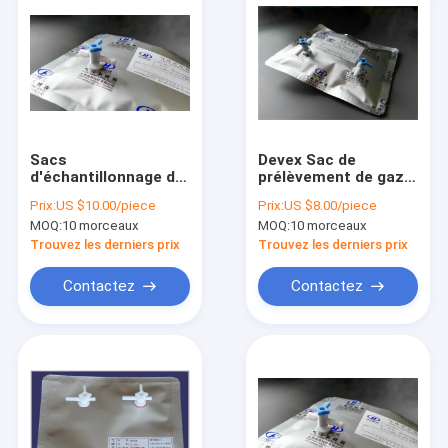
Sacs
Devex Sac de
d'échantillonnage de
prélèvement de gaz
gaz à pellicule
en film composite en
Prix:
US $10.00/piece
Prix:
US $8.00/piece
multicouche avec
papier plastique
MOQ:
10 morceaux
MOQ:
10 morceaux
bouche d'ouverture
multicouche avec
latérale, vanne PC,
seringuette à double
Trouvez les derniers prix
Trouvez les derniers prix
septum en silicone,
soupape en silicone
port 25L 1/4'' 6,35
à bouchon
Contactez
Contactez
mm
d'ouverture latérale
Aperçu
Produits
A propos de nous