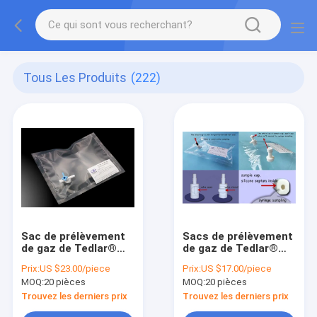
Tous Les Produits
(222)
Sac de prélèvement
Sacs de prélèvement
de gaz de Tedlar®
de gaz de Tedlar®
PVF avec la valve de
PVF avec tout droit
Prix:
US $23.00/piece
Prix:
US $17.00/piece
côté-ouverture de
de PTFE/ airbag de la
MOQ:
20 pièces
MOQ:
20 pièces
robinet avec le port
double-valve
1/4" 6.35m
TDL32C_2L (sac
Trouvez les derniers prix
Trouvez les derniers prix
TDL21_10L de
d'échantillon d'air)