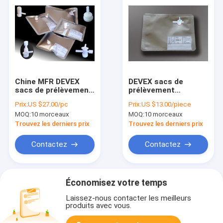
Chine MFR DEVEX
DEVEX sacs de
sacs de prélèvement
prélèvement
d'air/gaz avec vanne
d'air/gaz avec
Prix:
US $27.00/pc
Prix:
US $13.00/piece
PC/ABS/PP avec
bouchon d'ouverture
MOQ:
10 morceaux
MOQ:
10 morceaux
septum pour le
latérale et vanne de
prélèvement de
septum pour
Trouvez les derniers prix
Trouvez les derniers prix
seringues 100L
prélèvement d'air par
seringue DEV21_40L
Contactez
Contactez
Économisez votre temps
Laissez-nous contacter les meilleurs
produits avec vous.