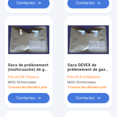
septum de silicone
Dupont Tedlar
Contactez
Contactez
Sacs de prélèvement
Sacs DEVEX de
(multicouche) de gaz
prélèvement de gaz
de DEVEX avec la
avec ouverture
Prix:
US $8.77/piece
Prix:
US $15.00/piece
côté-ouverture PTFE
latérale PTFE à
MOQ:
10 morceaux
MOQ:
10 morceaux
valve+PTFE
double soupape
"Marche/Arrêt"
DEV42_25L
Trouvez les derniers prix
Trouvez les derniers prix
adaptant le sac
d'échantillon d'air de
Contactez
Contactez
DEV83_5L