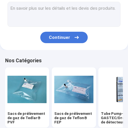
Sacs de prélèvement (multicouche) de gaz de papier alumin
Sacs de prélèvement de gaz d'EVOH
Sacs de prélèvement de gaz de polyester (sac d'odeur)
Continuer
Sacs de prélèvement de gaz de Fluode
Valves et garnitures pour des sacs de prélèvement de gaz
Nos Catégories
Sacs de prélèvement
Sacs de prélèvement
Tube Pump-
de gaz de Tedlar®
de gaz de Teflon®
GASTEC/Drage
PVF
FEP
de détecteur d