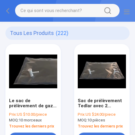
Tous Les Produits
(222)
Le sac de
Sac de prélèvement
prélèvement de gaz
Tedlar avec 2
de Dupont Tedlar®
soupapes en
Prix:
US $10.00/piece
Prix:
US $24.00/piece
PVF avec la valve de
polypropylène et
MOQ:
10 morceaux
MOQ:
10 pièces
pp avec la valve du
septum
septum pp de
Trouvez les derniers prix
Trouvez les derniers prix
silicone comporte