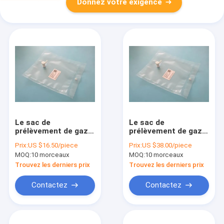
Donnez votre exigence
Le sac de
Le sac de
prélèvement de gaz
prélèvement de gaz
de Dupont Tedlar®
de Dupont Tedlar®
Prix:
US $16.50/piece
Prix:
US $38.00/piece
PVF avec la valve du
PVF avec la valve de
MOQ:
10 morceaux
MOQ:
10 morceaux
septum pp de
pp (septum de
silicone de valve de
silicone) comporte
Trouvez les derniers prix
Trouvez les derniers prix
pp comporte 3/16"
3/16" OD
OD (4.76mm)
(4.76mm/7mm)
Contactez
Contactez
TDL71_4L
TDL71_25L