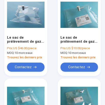
Le sac de
Le sac de
prélèvement de gaz
prélèvement de gaz
de Dupont Tedlar®
de Dupont Tedlar®
Prix:
US $46.00/piece
Prix:
US $10.00/piece
PVF avec la valve du
PVF avec la valve du
MOQ:
10 morceaux
MOQ:
10 morceaux
septum pp de
septum pp de
silicone de valve de
silicone de valve de
Trouvez les derniers prix
Trouvez les derniers prix
pp comporte 3/16"
pp comporte 3/16"
OD (4.76mm/7mm)
OD (4.76mm/7mm)
Contactez
Contactez
TDL71_40L
TDL71_0.5L
Aperçu
Produits
A propos de nous