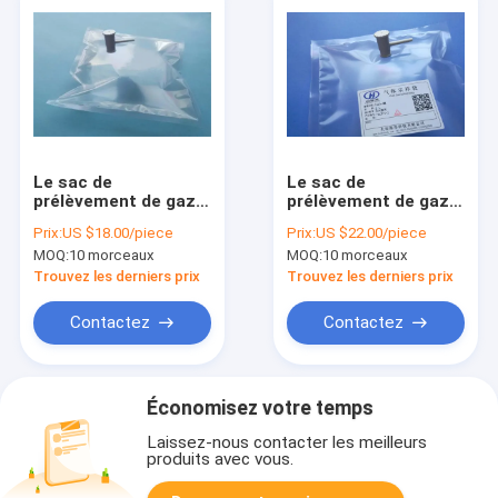
Le sac de
Le sac de
prélèvement de gaz
prélèvement de gaz
de Dupont Tedlar®
de Dupont Tedlar®
Prix:
US $18.00/piece
Prix:
US $22.00/piece
PVF avec la valve du
PVF avec la valve du
MOQ:
10 morceaux
MOQ:
10 morceaux
septum pp de
septum pp de
silicone de valve de
silicone de valve de
Trouvez les derniers prix
Trouvez les derniers prix
pp comporte 3/16"
pp comporte 3/16"
OD (4.76mm/7mm)
OD (4.76mm/7mm)
Contactez
Contactez
TDL71_5L
TDL71_8L
Économisez votre temps
Laissez-nous contacter les meilleurs
produits avec vous.