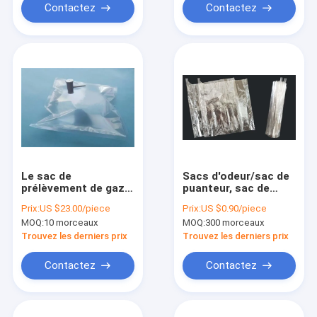
3/16" OD (4.76mm)
Contactez
Contactez
TDL71_1L
Le sac de
Sacs d'odeur/sac de
prélèvement de gaz
puanteur, sac de
de Dupont Tedlar®
prélèvement de gaz
Prix:
US $23.00/piece
Prix:
US $0.90/piece
PVF avec la valve de
de polyester avec le
MOQ:
10 morceaux
MOQ:
300 morceaux
pp comporte 3/16"
tube de verre
OD (4.76mm/7mm)
POLOD_3L
Trouvez les derniers prix
Trouvez les derniers prix
(le septum de
silicone) TDL71_10L
Contactez
Contactez